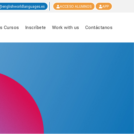
@englishworldlanguages.es
ACCESO ALUMNOS
APP
s Cursos
Inscríbete
Work with us
Contáctanos