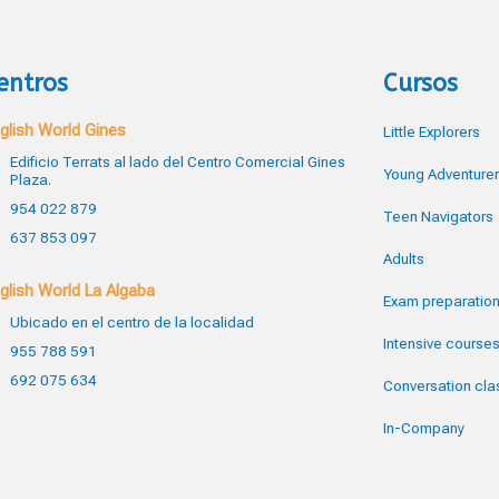
entros
Cursos
glish World Gines
Little Explorers
Edificio Terrats al lado del Centro Comercial Gines
Young Adventure
Plaza.
954 022 879
Teen Navigators
637 853 097
Adults
glish World La Algaba
Exam preparatio
Ubicado en el centro de la localidad
Intensive course
955 788 591
692 075 634
Conversation cla
In-Company