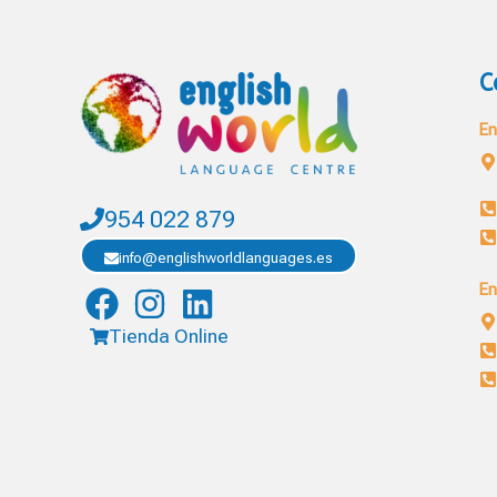
C
En
954 022 879
info@englishworldlanguages.es
En
Tienda Online